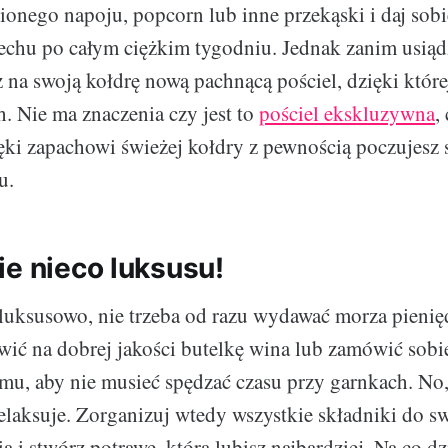
ionego napoju, popcorn lub inne przekąski i daj sobi
echu po całym ciężkim tygodniu. Jednak zanim usiąd
ż na swoją kołdrę nową pachnącą pościel, dzięki które
h. Nie ma znaczenia czy jest to
pościel ekskluzywna
,
ęki zapachowi świeżej kołdry z pewnością poczujesz s
u.
ie nieco luksusu!
luksusowo, nie trzeba od razu wydawać morza pienię
wić na dobrej jakości butelkę wina lub zamówić sobie
u, aby nie musieć spędzać czasu przy garnkach. No,
elaksuje. Zorganizuj wtedy wszystkie składniki do s
 i stwórz potrawę, którą lubisz najbardziej. Na co dz