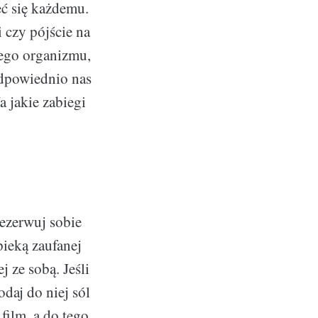
ć się każdemu.
 czy pójście na
łego organizmu,
odpowiednio nas
a jakie zabiegi
ezerwuj sobie
pieką zaufanej
j ze sobą. Jeśli
odaj do niej sól
film, a do tego