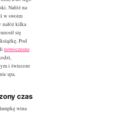
ski. Nałóż na
śli w swoim
y nałóż kilka
unosił się
 książkę. Pod
li
nowoczesne
kodzi,
nym i świecom
nie spa.
dzony czas
 lampkę wina