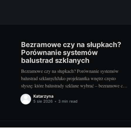
Bezramowe czy na słupkach?
Porównanie systemów
balustrad szklanych
Bezramowe czy na słupkach? Porównanie systemów
balustrad szklanychJako projektantka wnętrz często
słyszę: które balustrady szklane wybrać – bezramowe czy
na słupkach? Oba systemy potrafią wyglądać zjawiskowo
Katarzyna
i podnieść wartość nieruchomości, ale różnią się
5 sie 2026
•
3 min read
konstrukcją, montażem i użytkowaniem. Poniżej
znajdziesz praktyczne porównanie oparte na realizacjach
w domach, mieszkaniach i obiektach usługowych. Czym