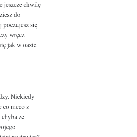
e jeszcze chwilę
ziesz do
j poczujesz się
 czy wręcz
ię jak w oazie
dzy. Niekiedy
 co nieco z
 chyba że
wojego
isiaj postawisz?