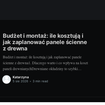
Budżet i montaż: ile kosztują i
jak zaplanować panele ścienne
z drewna
Budżet i montaż: ile kosztują i jak zaplanować panele
ścienne z drewna1. Dlaczego warto i co wpływa na koszt
paneli drewnianychDrewniane okładziny to szybki
sposób na ocieplenie wnętrza, poprawę akustyki i
Katarzyna
podniesienie wartości nieruchomości. Szczególnie gdy
5 sie 2026
•
3 min read
wybierasz nowoczesne panele drewniane wykonywane
ręcznie – dostajesz precyzję, powtarzalność i piękne
usłojenie, które trudno