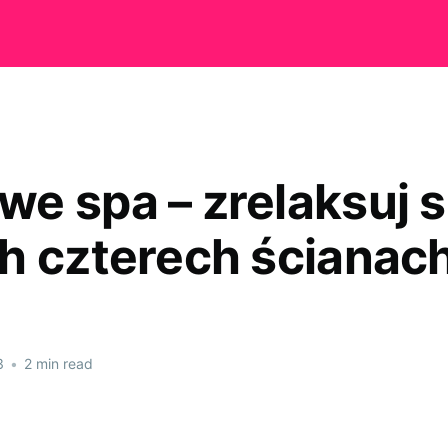
e spa – zrelaksuj s
h czterech ścianach
3
•
2 min read