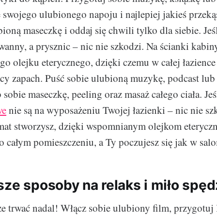
 swojego ulubionego napoju i najlepiej jakieś przeką
ioną maseczkę i oddaj się chwili tylko dla siebie. Je
anny, a prysznic – nic nie szkodzi. Na ścianki kabin
go olejku eterycznego, dzięki czemu w całej łazience 
ący zapach. Puść sobie ulubioną muzykę, podcast lub
 sobie maseczkę, peeling oraz masaż całego ciała. Jeś
we
nie są na wyposażeniu Twojej łazienki – nic nie sz
mat stworzysz, dzięki wspomnianym olejkom eterycz
 całym pomieszczeniu, a Ty poczujesz się jak w salo
sze sposoby na relaks i miło spę
e trwać nadal! Włącz sobie ulubiony film, przygotuj