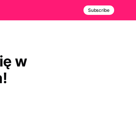
Subscribe
ię w
!