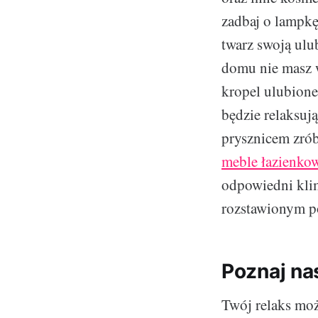
zadbaj o lampkę
twarz swoją ulub
domu nie masz w
kropel ulubione
będzie relaksuj
prysznicem zrób
meble łazienko
odpowiedni kli
rozstawionym po
Poznaj na
Twój relaks moż