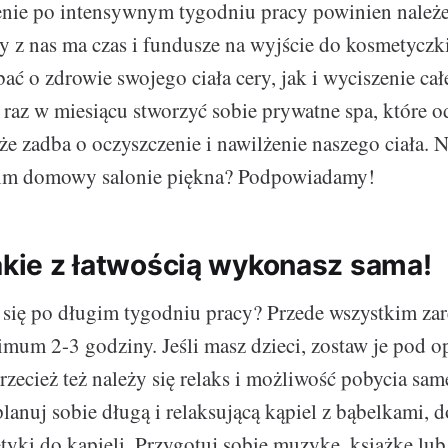
enie po intensywnym tygodniu pracy powinien należe
y z nas ma czas i fundusze na wyjście do kosmetyczki
ać o zdrowie swojego ciała cery, jak i wyciszenie ca
az w miesiącu stworzyć sobie prywatne spa, które 
kże zadba o oczyszczenie i nawilżenie naszego ciała. N
im domowy salonie piękna? Podpowiadamy!
jakie z łatwością wykonasz sama!
 się po długim tygodniu pracy? Przede wszystkim zar
imum 2-3 godziny. Jeśli masz dzieci, zostaw je pod o
zecież też należy się relaks i możliwość pobycia same
anuj sobie długą i relaksującą kąpiel z bąbelkami, d
tyki do kąpieli. Przygotuj sobie muzykę, książkę lub 