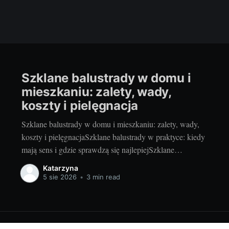
Szklane balustrady w domu i
mieszkaniu: zalety, wady,
koszty i pielęgnacja
Szklane balustrady w domu i mieszkaniu: zalety, wady,
koszty i pielęgnacjaSzklane balustrady w praktyce: kiedy
mają sens i gdzie sprawdzą się najlepiejSzklane
balustrady to sposób na więcej światła, lekkości i
Katarzyna
nowoczesności bez rezygnacji z bezpieczeństwa. Lubię je
5 sie 2026
•
3 min read
szczególnie w miejscach, gdzie każdy centymetr światła
dziennego robi różnicę i gdzie chcemy