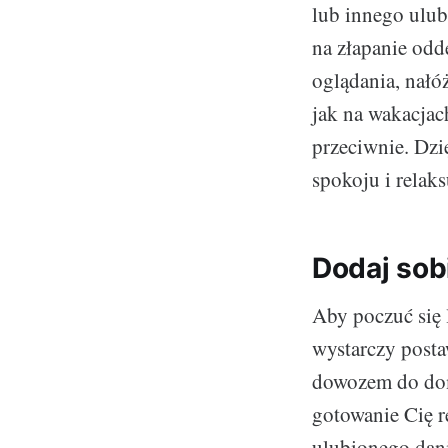
lub innego ulub
na złapanie odd
oglądania, nałó
jak na wakacjac
przeciwnie. Dzi
spokoju i relaks
Dodaj sob
Aby poczuć się 
wystarczy posta
dowozem do dom
gotowanie Cię r
ulubionego dania