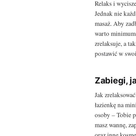
Relaks i wycisz
Jednak nie każd
masaż. Aby zadb
warto minimum r
zrelaksuje, a ta
postawić w swo
Zabiegi, 
Jak zrelaksować
łazienkę na min
osoby – Tobie pr
masz wannę, zapl
oraz inne kosme