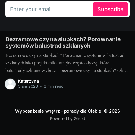
Enter your email
Subscribe
Bezramowe czy na słupkach? Porównanie
systemów balustrad szklanych
Bezramowe czy na słupkach? Porównanie systemów balustrad
szklanychJako projektantka wnętrz często słyszę: które
balustrady szklane wybrać – bezramowe czy na słupkach? Oba
systemy potrafią wyglądać zjawiskowo i podnieść wartość
Katarzyna
nieruchomości, ale różnią się konstrukcją, montażem i
5 sie 2026
•
3 min read
użytkowaniem. Poniżej znajdziesz praktyczne porównanie oparte
na realizacjach w domach, mieszkaniach i obiektach usługowych.
Czym
Wyposażenie wnętrz - porady dla Ciebie!
© 2026
Powered by Ghost