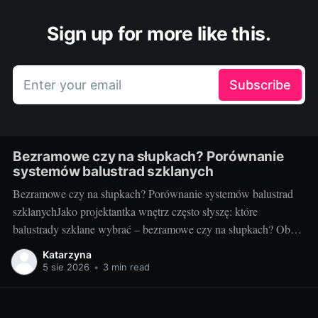
Sign up for more like this.
Enter your email
Subscribe
Bezramowe czy na słupkach? Porównanie
systemów balustrad szklanych
Bezramowe czy na słupkach? Porównanie systemów balustrad
szklanychJako projektantka wnętrz często słyszę: które
balustrady szklane wybrać – bezramowe czy na słupkach? Oba
systemy potrafią wyglądać zjawiskowo i podnieść wartość
Katarzyna
nieruchomości, ale różnią się konstrukcją, montażem i
5 sie 2026
•
3 min read
użytkowaniem. Poniżej znajdziesz praktyczne porównanie oparte
na realizacjach w domach, mieszkaniach i obiektach usługowych.
Czym