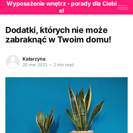
Wyposażenie wnętrz - porady dla Ciebi
e!
Dodatki, których nie może
zabraknąć w Twoim domu!
Katarzyna
20 mar 2023
•
2 min read