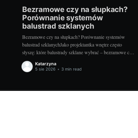
Bezramowe czy na słupkach?
Porównanie systemów
balustrad szklanych
Bezramowe czy na słupkach? Porównanie systemów
balustrad szklanychJako projektantka wnętrz często
słyszę: które balustrady szklane wybrać – bezramowe czy
na słupkach? Oba systemy potrafią wyglądać zjawiskowo
Katarzyna
i podnieść wartość nieruchomości, ale różnią się
5 sie 2026
•
3 min read
konstrukcją, montażem i użytkowaniem. Poniżej
znajdziesz praktyczne porównanie oparte na realizacjach
w domach, mieszkaniach i obiektach usługowych. Czym
Wyposażenie wnętrz - porady dla Ciebie!
© 2026