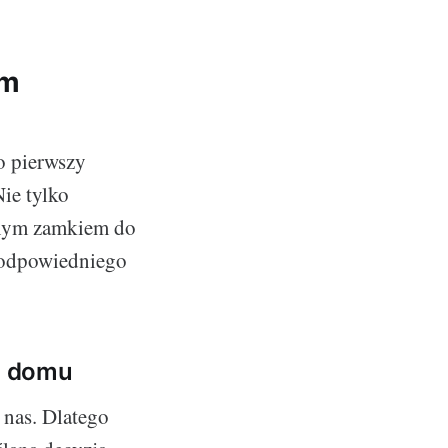
em
o pierwszy
Nie tylko
ranym zamkiem do
m odpowiedniego
o domu
 nas. Dlatego