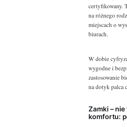
certyfikowany. 
na różnego rodz
miejscach o wys
biurach.
W dobie cyfryzac
wygodne i bezpi
zastosowanie bi
na dotyk palca 
Zamki – nie 
komfortu: 