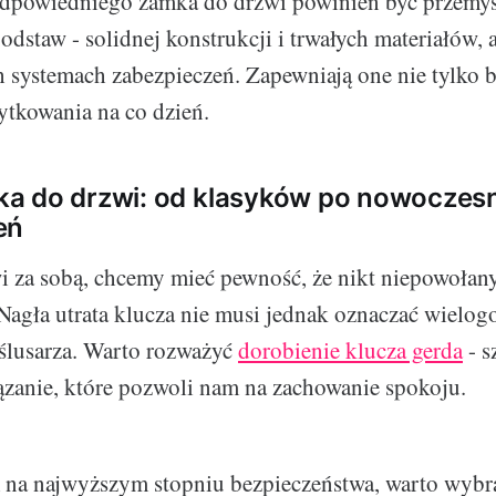
odpowiedniego zamka do drzwi powinien być przemyś
odstaw - solidnej konstrukcji i trwałych materiałów, 
systemach zabezpieczeń. Zapewniają one nie tylko 
żytkowania na co dzień.
a do drzwi: od klasyków po nowoczes
eń
 za sobą, chcemy mieć pewność, że nikt niepowołany
agła utrata klucza nie musi jednak oznaczać wielo
ślusarza. Warto rozważyć
dorobienie klucza gerda
- s
zanie, które pozwoli nam na zachowanie spokoju.
m na najwyższym stopniu bezpieczeństwa, warto wyb