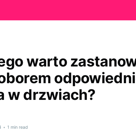
ego warto zastanow
oborem odpowiedn
 w drzwiach?
4
•
1 min read