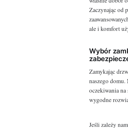
właśnie dobór 
Zaczynając od p
zaawansowanych 
ale i komfort u
Wybór zamk
zabezpiecz
Zamykając drzwi
naszego domu. N
oczekiwania na 
wygodne rozwią
Jeśli zależy na