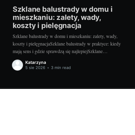
Szklane balustrady w domu i
mieszkaniu: zalety, wady,
koszty i pielęgnacja
Szklane balustrady w domu i mieszkaniu: zalety, wady,
koszty i pielęgnacjaSzklane balustrady w praktyce: kiedy
mają sens i gdzie sprawdzą się najlepiejSzklane
balustrady to sposób na więcej światła, lekkości i
Katarzyna
nowoczesności bez rezygnacji z bezpieczeństwa. Lubię je
5 sie 2026
•
3 min read
szczególnie w miejscach, gdzie każdy centymetr światła
dziennego robi różnicę i gdzie chcemy