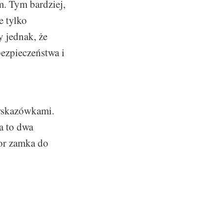
. Tym bardziej,
e tylko
y jednak, że
bezpieczeństwa i
 wskazówkami.
a to dwa
bor zamka do