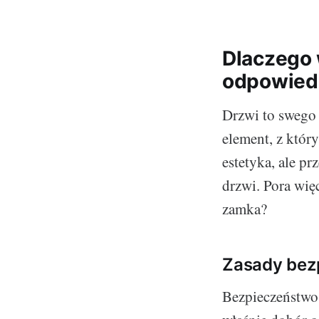
Dlaczego 
odpowied
Drzwi to swego
element, z któr
estetyka, ale p
drzwi. Pora wię
zamka?
Zasady bez
Bezpieczeństwo 