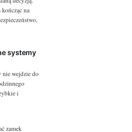
laną decyzją.
a kończąc na
bezpieczeństwo,
ne systemy
 nie wejdzie do
godzinnego
zybkie i
rać zamek