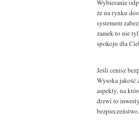
Wybieranie odp
że na rynku dost
systemem zabezp
zamek to nie ty
spokoju dla Cieb
Jeśli cenisz be
Wysoka jakość z
aspekty, na któ
drzwi to inwest
bezpieczeństwo