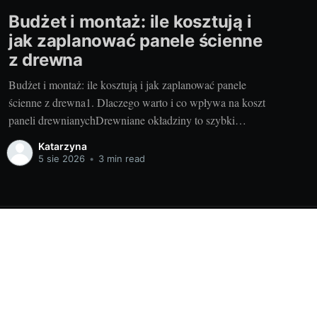
Budżet i montaż: ile kosztują i
jak zaplanować panele ścienne
z drewna
Budżet i montaż: ile kosztują i jak zaplanować panele
ścienne z drewna1. Dlaczego warto i co wpływa na koszt
paneli drewnianychDrewniane okładziny to szybki
sposób na ocieplenie wnętrza, poprawę akustyki i
Katarzyna
podniesienie wartości nieruchomości. Szczególnie gdy
5 sie 2026
•
3 min read
wybierasz nowoczesne panele drewniane wykonywane
ręcznie – dostajesz precyzję, powtarzalność i piękne
usłojenie, które trudno
Powered by Ghost