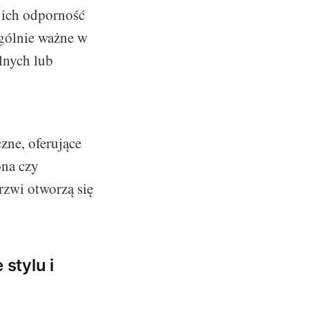
e ich odporność
ególnie ważne w
lnych lub
czne, oferujące
ona czy
rzwi otworzą się
stylu i