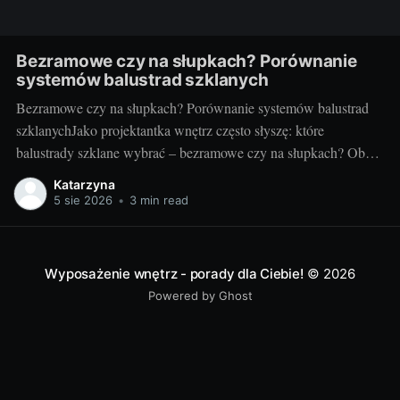
Bezramowe czy na słupkach? Porównanie
systemów balustrad szklanych
Bezramowe czy na słupkach? Porównanie systemów balustrad
szklanychJako projektantka wnętrz często słyszę: które
balustrady szklane wybrać – bezramowe czy na słupkach? Oba
systemy potrafią wyglądać zjawiskowo i podnieść wartość
Katarzyna
nieruchomości, ale różnią się konstrukcją, montażem i
5 sie 2026
•
3 min read
użytkowaniem. Poniżej znajdziesz praktyczne porównanie oparte
na realizacjach w domach, mieszkaniach i obiektach usługowych.
Czym
Wyposażenie wnętrz - porady dla Ciebie!
© 2026
Powered by Ghost