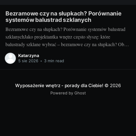
Bezramowe czy na słupkach? Porównanie
systemów balustrad szklanych
Bezramowe czy na słupkach? Porównanie systemów balustrad
szklanychJako projektantka wnętrz często słyszę: które
balustrady szklane wybrać – bezramowe czy na słupkach? Oba
systemy potrafią wyglądać zjawiskowo i podnieść wartość
Katarzyna
nieruchomości, ale różnią się konstrukcją, montażem i
5 sie 2026
•
3 min read
użytkowaniem. Poniżej znajdziesz praktyczne porównanie oparte
na realizacjach w domach, mieszkaniach i obiektach usługowych.
Czym
Wyposażenie wnętrz - porady dla Ciebie!
© 2026
Powered by Ghost