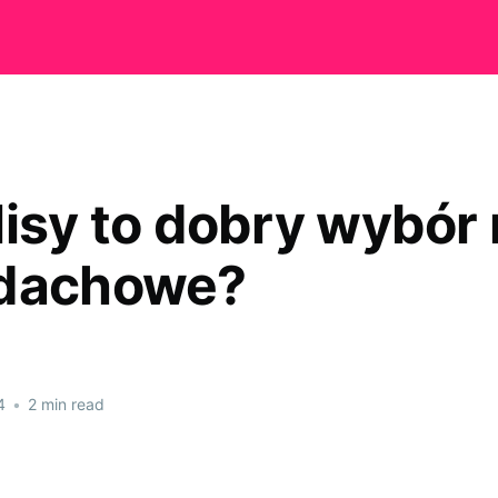
lisy to dobry wybór
 dachowe?
4
•
2 min read