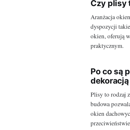
Czy plisy
Aranżacja okie
dyspozycji taki
okien, oferują 
praktycznym.
Po co są 
dekoracją
Plisy to rodzaj
budowa pozwala 
okien dachowyc
przeciwieństwie