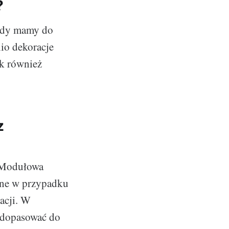
?
gdy mamy do
nio dekoracje
ak również
z
. Modułowa
otne w przypadku
acji. W
o dopasować do