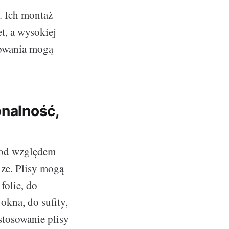
. Ich montaż
t, a wysokiej
kowania mogą
onalność,
 pod względem
ize. Plisy mogą
folie, do
okna, do sufity,
stosowanie plisy