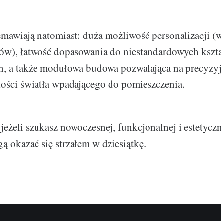
mawiają natomiast: duża możliwość personalizacji (w
łów), łatwość dopasowania do niestandardowych kszta
n, a także modułowa budowa pozwalająca na precyzy
lości światła wpadającego do pomieszczenia.
eżeli szukasz nowoczesnej, funkcjonalnej i estetyczn
ą okazać się strzałem w dziesiątkę.