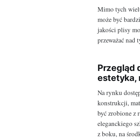
Mimo tych wielu
może być bardzi
jakości plisy m
przeważać nad 
Przegląd 
estetyka,
Na rynku dostęp
konstrukcji, ma
być zrobione z 
eleganckiego sz
z boku, na środ