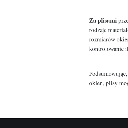
Za plisami
prze
rodzaje materia
rozmiarów okie
kontrolowanie i
Podsumowując, j
okien, plisy mog