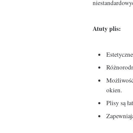
niestandardowy
Atuty plis:
Estetyczn
Różnorodn
Możliwość
okien.
Plisy są ł
Zapewniaj