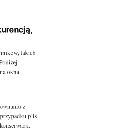
urencją,
nników, takich
Poniżej
 na okna
równaniu z
 przypadku plis
konserwacji.