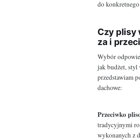
do konkretnego w
Czy plisy
za i przec
Wybór odpowied
jak budżet, sty
przedstawiam p
dachowe:
Przeciwko pli
tradycyjnymi ro
wykonanych z de