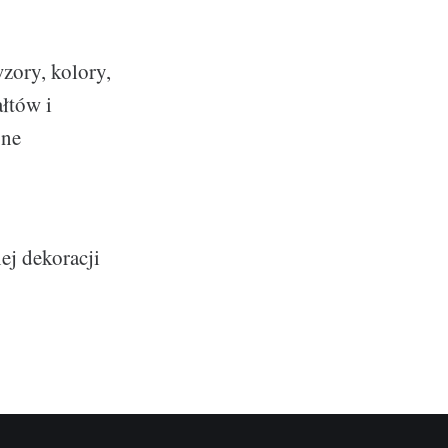
zory, kolory,
łtów i
jne
ej dekoracji