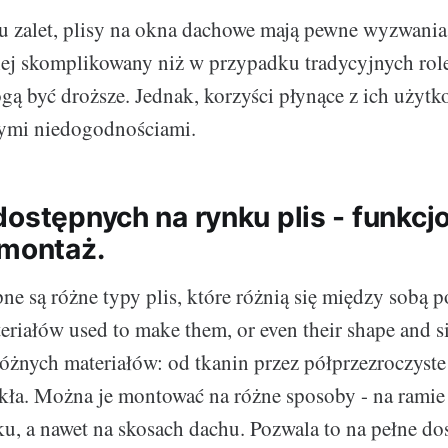
 zalet, plisy na okna dachowe mają pewne wyzwania
ej skomplikowany niż w przypadku tradycyjnych role
ogą być droższe. Jednak, korzyści płynące z ich użyt
tymi niedogodnościami.
dostępnych na rynku plis - funkcj
 montaż.
ne są różne typy plis, które różnią się między sobą
teriałów used to make them, or even their shape and s
różnych materiałów: od tkanin przez półprzezroczyste 
kła. Można je montować na różne sposoby - na ramie 
ku, a nawet na skosach dachu. Pozwala to na pełne do