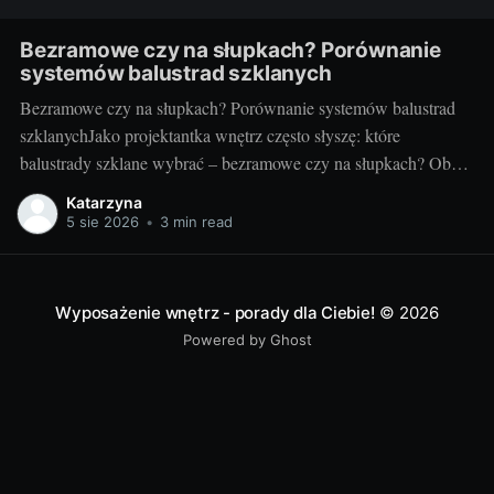
Bezramowe czy na słupkach? Porównanie
systemów balustrad szklanych
Bezramowe czy na słupkach? Porównanie systemów balustrad
szklanychJako projektantka wnętrz często słyszę: które
balustrady szklane wybrać – bezramowe czy na słupkach? Oba
systemy potrafią wyglądać zjawiskowo i podnieść wartość
Katarzyna
nieruchomości, ale różnią się konstrukcją, montażem i
5 sie 2026
•
3 min read
użytkowaniem. Poniżej znajdziesz praktyczne porównanie oparte
na realizacjach w domach, mieszkaniach i obiektach usługowych.
Czym
Wyposażenie wnętrz - porady dla Ciebie!
© 2026
Powered by Ghost