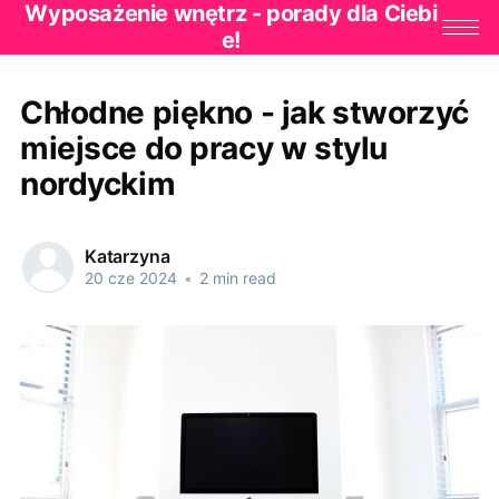
Wyposażenie wnętrz - porady dla Ciebi
e!
Chłodne piękno - jak stworzyć
miejsce do pracy w stylu
nordyckim
Katarzyna
20 cze 2024
•
2 min read