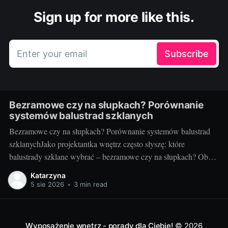
Sign up for more like this.
Enter your email
Subscribe
Bezramowe czy na słupkach? Porównanie
systemów balustrad szklanych
Bezramowe czy na słupkach? Porównanie systemów balustrad
szklanychJako projektantka wnętrz często słyszę: które
balustrady szklane wybrać – bezramowe czy na słupkach? Oba
systemy potrafią wyglądać zjawiskowo i podnieść wartość
Katarzyna
nieruchomości, ale różnią się konstrukcją, montażem i
5 sie 2026
•
3 min read
użytkowaniem. Poniżej znajdziesz praktyczne porównanie oparte
na realizacjach w domach, mieszkaniach i obiektach usługowych.
Czym
Wyposażenie wnętrz - porady dla Ciebie!
© 2026