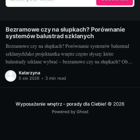
Bezramowe czy na słupkach? Porównanie
systemów balustrad szklanych
Bezramowe czy na słupkach? Porównanie systemów balustrad
szklanychJako projektantka wnętrz często słyszę: które
balustrady szklane wybrać – bezramowe czy na słupkach? Oba
systemy potrafią wyglądać zjawiskowo i podnieść wartość
Katarzyna
nieruchomości, ale różnią się konstrukcją, montażem i
5 sie 2026
•
3 min read
użytkowaniem. Poniżej znajdziesz praktyczne porównanie oparte
na realizacjach w domach, mieszkaniach i obiektach usługowych.
Czym
Wyposażenie wnętrz - porady dla Ciebie!
© 2026
Powered by Ghost