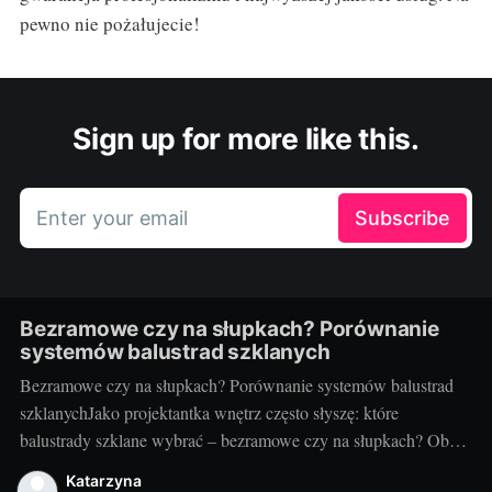
pewno nie pożałujecie!
Sign up for more like this.
Enter your email
Subscribe
Bezramowe czy na słupkach? Porównanie
systemów balustrad szklanych
Bezramowe czy na słupkach? Porównanie systemów balustrad
szklanychJako projektantka wnętrz często słyszę: które
balustrady szklane wybrać – bezramowe czy na słupkach? Oba
systemy potrafią wyglądać zjawiskowo i podnieść wartość
Katarzyna